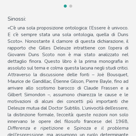
Sinossi:
«C’è una sola proposizione ontologica: l’Essere è univoco.
E c’è sempre stata una sola ontologia, quella di Duns
Scoto». Nonostante il clamore di questa dichiarazione, il
rapporto che Gilles Deleuze intrattiene con l’opera di
Giovanni Duns Scoto non è mai stato analizzato nel
dettaglio finora. Questo libro è la prima monografia in
assoluto sul tema e colma questa lacuna negli studi critici.
Attraverso la discussione delle fonti – Joë Bousquet,
Maurice de Gandillac, Étienne Gilson, Pierre Bayle, fino ad
arrivare allo scotismo barocco di Claude Frassen e a
Gilbert Simondon –, assumono chiarezza le cause e le
motivazioni di alcuni dei concetti più importanti che
Deleuze mutua dal Doctor Subtilis. L’univocità dell’essere,
la distinzione formale, l’ecceità: queste nozioni non solo
innervano le opere del filosofo francese del 1968,
Differenza e ripetizione
e
Spinoza e il problema
dell’espressione
, ma assumono un ruolo determinante